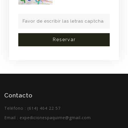
Reservar
Contacto
Teléfono : (614) 464 22 57
Email :
expedicionespaquime@gmail.com